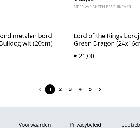
MEER VARIANTEN BESCHIKBAAR
rond metalen bord
Lord of the Rings bord
Bulldog wit (20cm)
Green Dragon (24x16c
€ 21,00
1
2
3
4
5
Voorwaarden
Privacybeleid
Cookieb