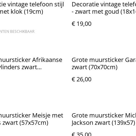
ie vintage telefoon stijl
Decoratie vintage telefo
met klok (19cm)
- zwart met goud (18x
€ 19,00
ANTEN BESCHIKBAAR
uursticker Afrikaanse
Grote muursticker Ga
linders zwart
zwart (70x70cm)
cm)
€ 26,00
uursticker Meisje met
Grote muursticker Mic
s zwart (57x57cm)
Jackson zwart (139x57)
€ 35,00