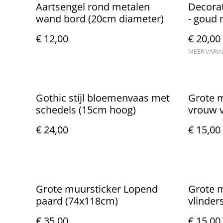
Aartsengel rond metalen
Decorat
wand bord (20cm diameter)
- goud 
€ 12,00
€ 20,00
MEER VARI
Gothic stijl bloemenvaas met
Grote m
schedels (15cm hoog)
vrouw v
(57x57
€ 24,00
€ 15,00
Grote muursticker Lopend
Grote m
paard (74x118cm)
vlinder
€ 35,00
€ 15,00