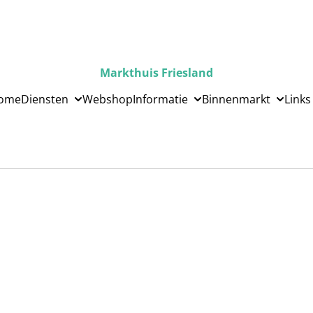
Markthuis Friesland
ome
Diensten
Webshop
Informatie
Binnenmarkt
Links