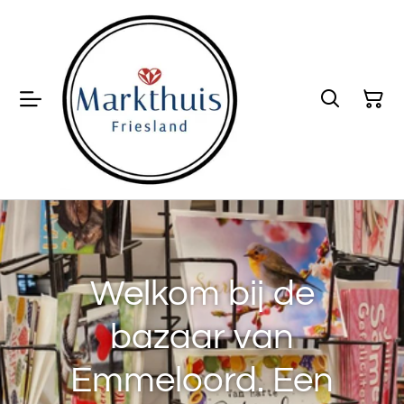
Welkom bij de
bazaar van
Emmeloord. Een