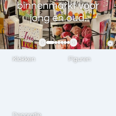
binnenmarkt voor
jong en oud.
Klokken
Figuren
Decoratie