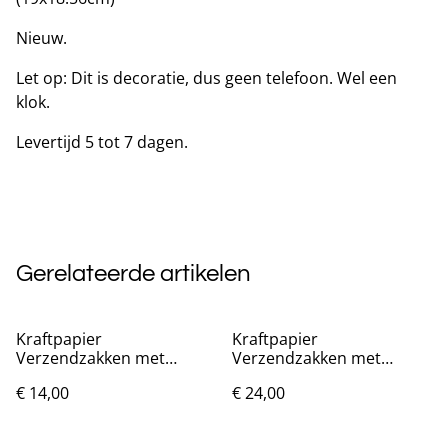
Nieuw.
Let op: Dit is decoratie, dus geen telefoon. Wel een
klok.
Levertijd 5 tot 7 dagen.
Gerelateerde artikelen
Kraftpapier
Kraftpapier
Verzendzakken met
Verzendzakken met
bubbels 50 stuks
bubbels 50 stuks
€ 14,00
€ 24,00
(11x15cm)
(11x23cm)