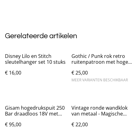
Gerelateerde artikelen
Disney Lilo en Stitch
Gothic / Punk rok retro
sleutelhanger set 10 stuks
ruitenpatroon met hoge
taille Nieuw.
€ 16,00
€ 25,00
MEER VARIANTEN BESCHIKBAAR
Gisam hogedrukspuit 250
Vintage ronde wandklok
Bar draadloos 18V met
van metaal - Magische
accessoires
Wolf (20cm)
€ 95,00
€ 22,00