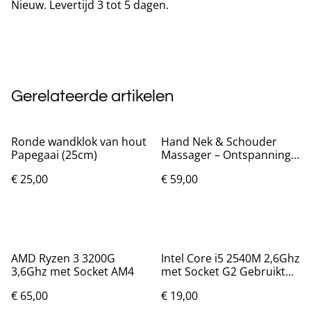
Nieuw. Levertijd 3 tot 5 dagen.
Gerelateerde artikelen
Ronde wandklok van hout
Hand Nek & Schouder
Papegaai (25cm)
Massager – Ontspanning
& Pijnverlichting
€ 25,00
€ 59,00
AMD Ryzen 3 3200G
Intel Core i5 2540M 2,6Ghz
3,6Ghz met Socket AM4
met Socket G2 Gebruikt
maar in uitstekende staat.
€ 65,00
€ 19,00
Werkend getest.