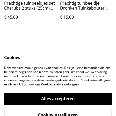
Prachtige tuinbeeldjes set
Prachtig tuinbeeldje
Cherubs 2 stuks (25cm)
Dronken Tuinkabouter
Nieuw.
blauw (15cm)
€ 45,00
€ 15,00
Cookies
Contact
Voorwaarden
Deze website maakt gebruik van cookies. Dit zijn kleine bestanden die ons
Privacybeleid
Cookiebeleid
helpen te begrijpen hoe u onze diensten gebruikt, zodat we uw ervaring
met SumUp nog beter kunnen maken. U kunt meer over deze cookies
vinden en regelen hoe deze worden gebruikt door op "Cookie-instellingen"
te klikken. U kunt ook ons
Cookiebeleid
raadplegen.
Alles accepteren
©
2026
Markthuis Friesland
Cookie-instellingen