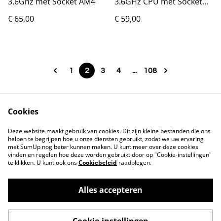
3,6Ghz met Socket AM4
3.6GHz CPU met Socket
AM4
€ 65,00
€ 59,00
1
2
3
4
...
108
Cookies
Contact
Voorwaarden
Deze website maakt gebruik van cookies. Dit zijn kleine bestanden die ons
Privacybeleid
Cookiebeleid
helpen te begrijpen hoe u onze diensten gebruikt, zodat we uw ervaring
met SumUp nog beter kunnen maken. U kunt meer over deze cookies
vinden en regelen hoe deze worden gebruikt door op "Cookie-instellingen"
te klikken. U kunt ook ons
Cookiebeleid
raadplegen.
Alles accepteren
©
2026
Markthuis Friesland