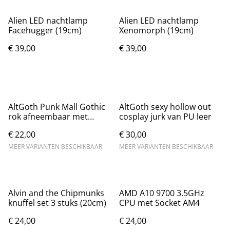
Alien LED nachtlamp
Alien LED nachtlamp
Facehugger (19cm)
Xenomorph (19cm)
€ 39,00
€ 39,00
AltGoth Punk Mall Gothic
AltGoth sexy hollow out
rok afneembaar met
cosplay jurk van PU leer
katoen - Zwart
€ 22,00
€ 30,00
MEER VARIANTEN BESCHIKBAAR
MEER VARIANTEN BESCHIKBAAR
Alvin and the Chipmunks
AMD A10 9700 3.5GHz
knuffel set 3 stuks (20cm)
CPU met Socket AM4
€ 24,00
€ 24,00