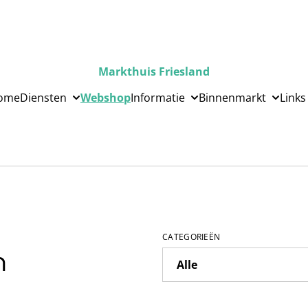
Markthuis Friesland
ome
Diensten
Webshop
Informatie
Binnenmarkt
Links
CATEGORIEËN
n