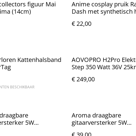
ollectors figuur Mai
Anime cosplay pruik 
jima (14cm)
Dash met synthetisch 
€ 22,00
rloren Kattenhalsband
AOVOPRO H2Pro Elekt
rTag
Step 350 Watt 36V 25k
€ 249,00
ANTEN BESCHIKBAAR
draagbare
Aroma draagbare
ersterker 5W
gitaarversterker 5W
aar incl Bluetooth
oplaadbaar incl Blueto
€ 39,00