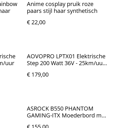
Rainbow
Anime cosplay pruik roze
haar
paars stijl haar synthetisch
€ 22,00
rische
AOVOPRO LPTX01 Elektrische
m/uur
Step 200 Watt 36V - 25km/uur
max
€ 179,00
ASROCK B550 PHANTOM
GAMING-ITX Moederbord met
oth
Socket AM4
€ 155,00