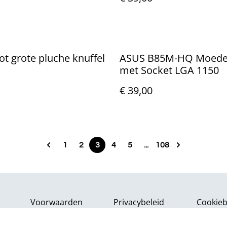
Nieuw.
ot grote pluche knuffel
ASUS B85M-HQ Moede
met Socket LGA 1150
€ 39,00
1
2
3
4
5
...
108
Voorwaarden
Privacybeleid
Cookieb