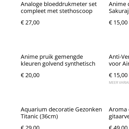
Analoge bloeddrukmeter set
Anime c
compleet met stethoscoop
Sakura
€ 27,00
€ 15,00
Anime pruik gemengde
Anti-Ve
kleuren golvend synthetisch
voor Ai
€ 20,00
€ 15,00
MEER VARI
Aquarium decoratie Gezonken
Aroma 
Titanic (36cm)
gitaarv
oplaadb
€ 29,00
€ 49,00