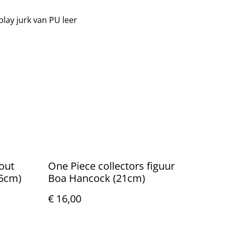
lay jurk van PU leer
out
One Piece collectors figuur
25cm)
Boa Hancock (21cm)
€ 16,00