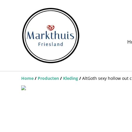
H
Home
/
Producten
/
Kleding
/
AltGoth sexy hollow out c