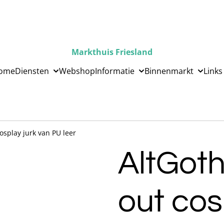
Markthuis Friesland
ome
Diensten
Webshop
Informatie
Binnenmarkt
Links
osplay jurk van PU leer
AltGoth
out cos