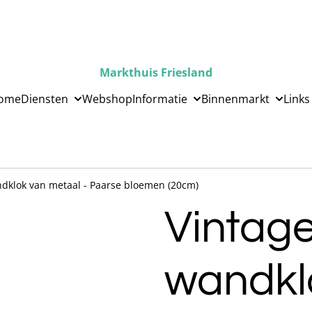
Markthuis Friesland
ome
Diensten
Webshop
Informatie
Binnenmarkt
Links
dklok van metaal - Paarse bloemen (20cm)
Vintag
wandkl