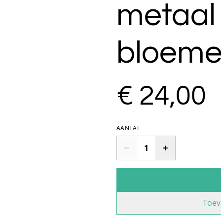
metaal
bloeme
€ 24,00
AANTAL
Toev