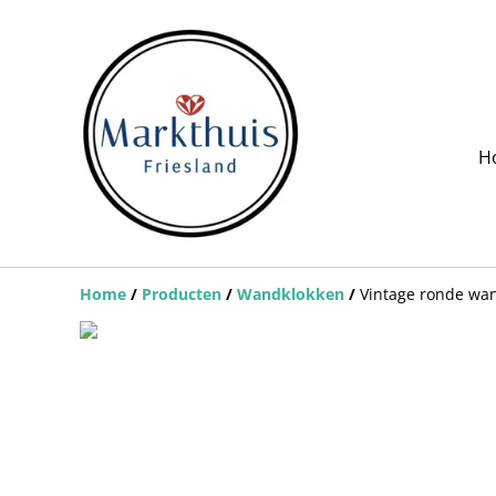
H
Home
/
Producten
/
Wandklokken
/
Vintage ronde wan