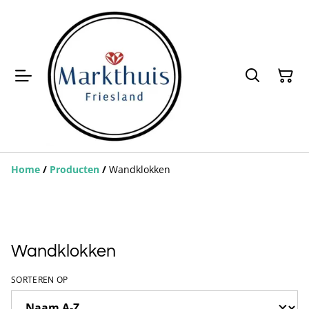
Home
/
Producten
/
Wandklokken
Wandklokken
SORTEREN OP