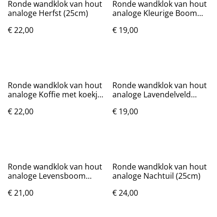
Ronde wandklok van hout
Ronde wandklok van hout
analoge Herfst (25cm)
analoge Kleurige Boom
(25cm)
€ 22,00
€ 19,00
Ronde wandklok van hout
Ronde wandklok van hout
analoge Koffie met koekje
analoge Lavendelveld
(25cm)
(25cm)
€ 22,00
€ 19,00
Ronde wandklok van hout
Ronde wandklok van hout
analoge Levensboom
analoge Nachtuil (25cm)
knoop (25cm)
€ 21,00
€ 24,00