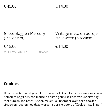
ugly (30x20cm)
€ 45,00
€ 14,00
Grote vlaggen Mercury
Vintage metalen bordje
(150x90cm)
Halloween (30x20cm)
€ 15,00
€ 14,00
MEER VARIANTEN BESCHIKBAAR
Cookies
Contact
Voorwaarden
Deze website maakt gebruik van cookies. Dit zijn kleine bestanden die ons
Privacybeleid
Cookiebeleid
helpen te begrijpen hoe u onze diensten gebruikt, zodat we uw ervaring
met SumUp nog beter kunnen maken. U kunt meer over deze cookies
vinden en regelen hoe deze worden gebruikt door op "Cookie-instellingen"