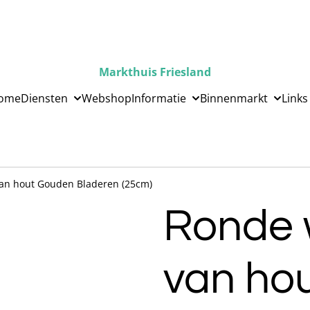
Markthuis Friesland
ome
Diensten
Webshop
Informatie
Binnenmarkt
Links
an hout Gouden Bladeren (25cm)
Ronde 
van ho