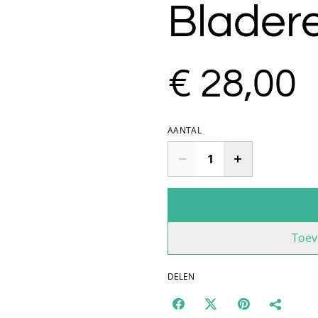
Blader
€ 28,00
AANTAL
Toev
DELEN