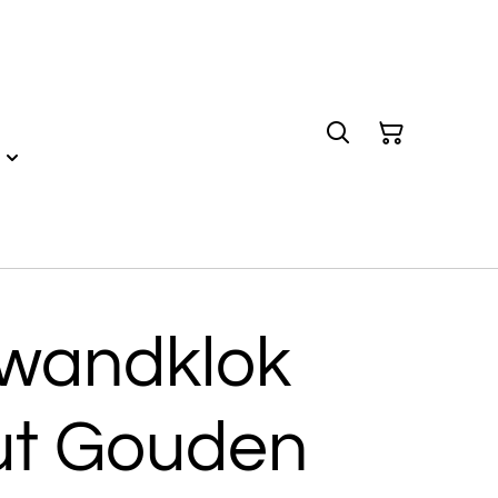
wandklok
ut Gouden