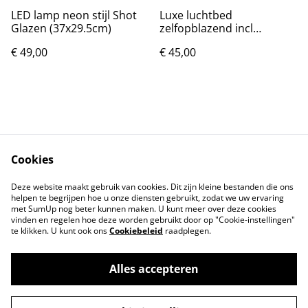
LED lamp neon stijl Shot
Luxe luchtbed
Glazen (37x29.5cm)
zelfopblazend incl
accessoires (190x100cm)
€ 49,00
€ 45,00
Cookies
Contact
Voorwaarden
Deze website maakt gebruik van cookies. Dit zijn kleine bestanden die ons
Privacybeleid
Cookiebeleid
helpen te begrijpen hoe u onze diensten gebruikt, zodat we uw ervaring
met SumUp nog beter kunnen maken. U kunt meer over deze cookies
vinden en regelen hoe deze worden gebruikt door op "Cookie-instellingen"
te klikken. U kunt ook ons
Cookiebeleid
raadplegen.
Alles accepteren
©
2026
Markthuis Friesland