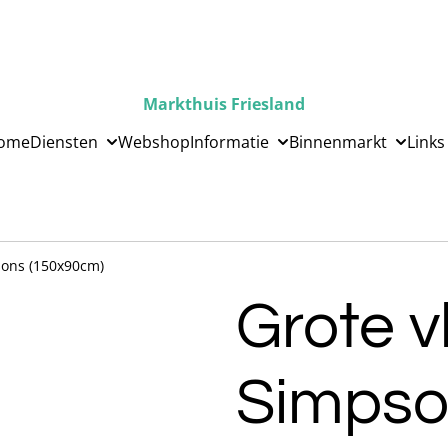
Markthuis Friesland
ome
Diensten
Webshop
Informatie
Binnenmarkt
Links
sons (150x90cm)
Grote 
Simpso