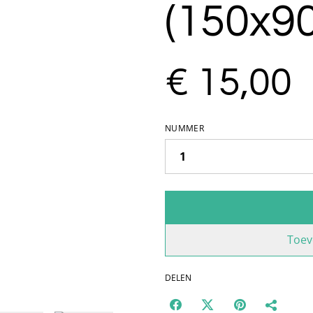
(150x9
€ 15,00
NUMMER
Toev
DELEN