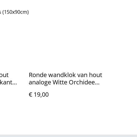
s (150x90cm)
out
Ronde wandklok van hout
kant
analoge Witte Orchidee
(25cm)
€ 19,00