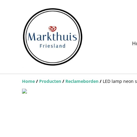
H
Home
/
Producten
/
Reclameborden
/
LED lamp neon st