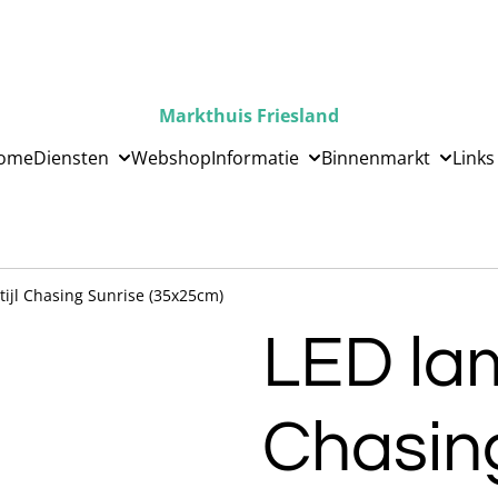
Markthuis Friesland
ome
Diensten
Webshop
Informatie
Binnenmarkt
Links
ijl Chasing Sunrise (35x25cm)
LED lam
Chasin