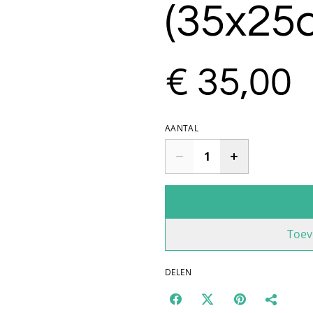
(35x25
€ 35,00
AANTAL
Toev
DELEN