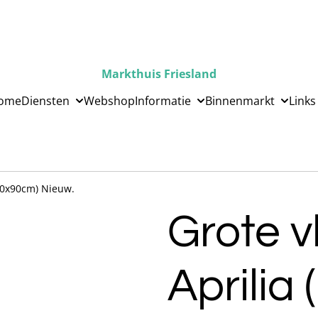
Markthuis Friesland
ome
Diensten
Webshop
Informatie
Binnenmarkt
Links
150x90cm) Nieuw.
Grote 
Aprilia