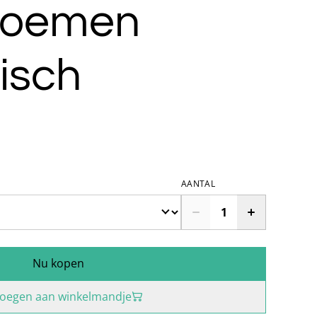
loemen
isch
AANTAL
Nu kopen
oegen aan winkelmandje