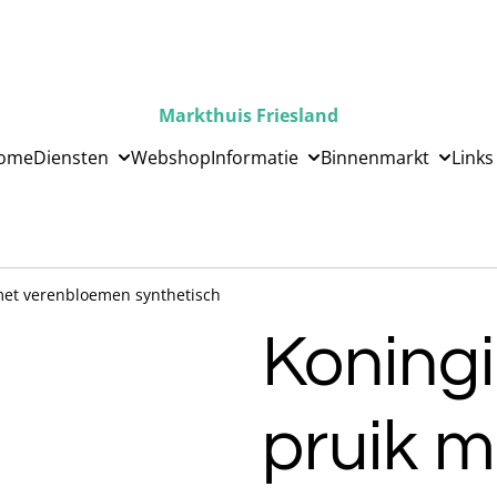
Markthuis Friesland
ome
Diensten
Webshop
Informatie
Binnenmarkt
Links
met verenbloemen synthetisch
Koningi
pruik m