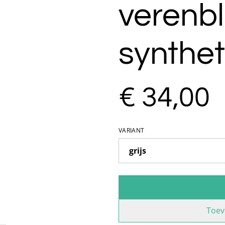
verenb
synthet
€ 34,00
VARIANT
Toev