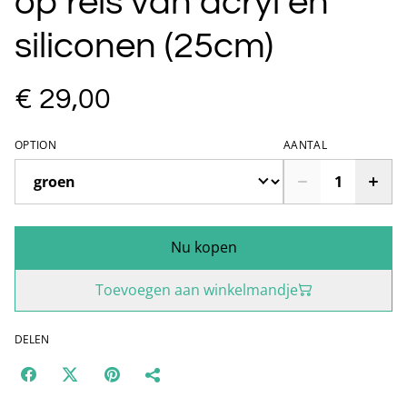
op reis van acryl en
siliconen (25cm)
€ 29,00
OPTION
AANTAL
Nu kopen
Toevoegen aan winkelmandje
DELEN