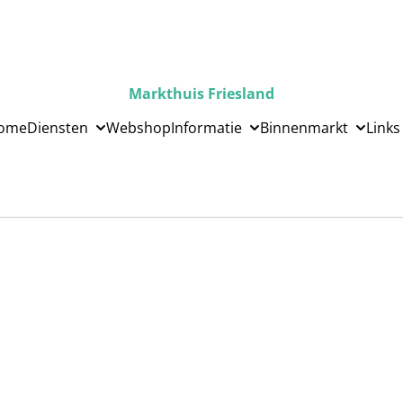
Markthuis Friesland
ome
Diensten
Webshop
Informatie
Binnenmarkt
Links