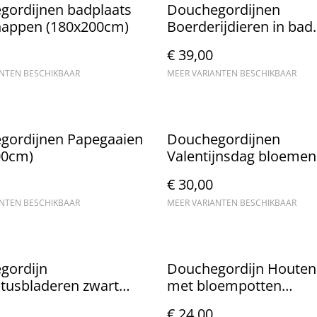
gordijnen badplaats
Douchegordijnen
happen (180x200cm)
Boerderijdieren in bad
(180x200cm)
€ 39,00
ANTEN BESCHIKBAAR
MEER VARIANTEN BESCHIKBAAR
gordijnen Papegaaien
Douchegordijnen
00cm)
Valentijnsdag bloemen
liefde (180x200cm)
€ 30,00
ANTEN BESCHIKBAAR
MEER VARIANTEN BESCHIKBAAR
gordijn
Douchegordijn Houten
tusbladeren zwart
met bloempotten
00cm)
(180x200cm)
€ 24,00