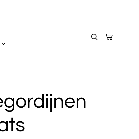
gordijnen
ats