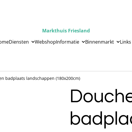
Markthuis Friesland
ome
Diensten
Webshop
Informatie
Binnenmarkt
Links
en badplaats landschappen (180x200cm)
Douche
badpla