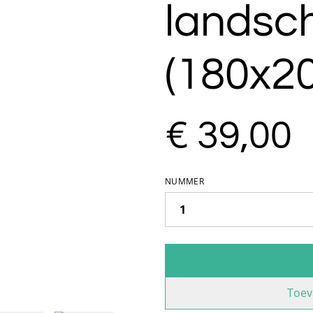
landsc
(180x2
€ 39,00
NUMMER
Toev