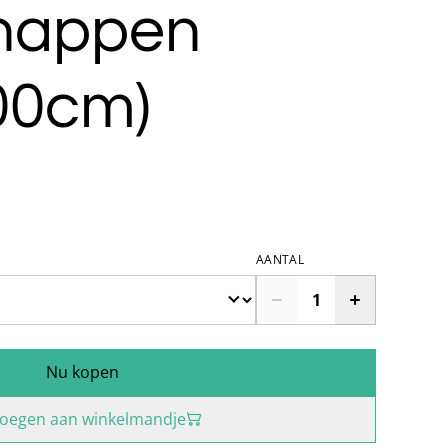
happen
00cm)
AANTAL
Nu kopen
oegen aan winkelmandje