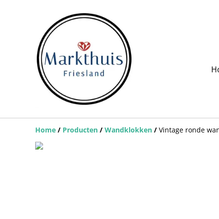
H
Home
/
Producten
/
Wandklokken
/
Vintage ronde wan