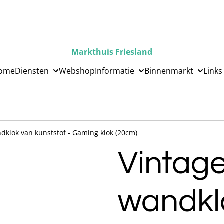
Markthuis Friesland
ome
Diensten
Webshop
Informatie
Binnenmarkt
Links
dklok van kunststof - Gaming klok (20cm)
Vintag
wandkl