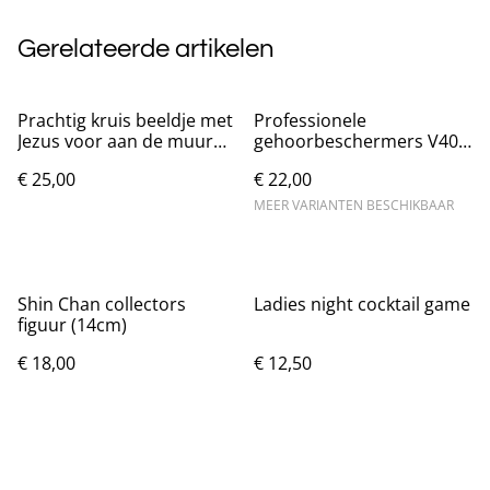
Gerelateerde artikelen
Prachtig kruis beeldje met
Professionele
Jezus voor aan de muur
gehoorbeschermers V40
(24.5cm)
met ruisonderdrukking
€ 25,00
€ 22,00
Nieuw.
MEER VARIANTEN BESCHIKBAAR
Shin Chan collectors
Ladies night cocktail game
figuur (14cm)
€ 18,00
€ 12,50