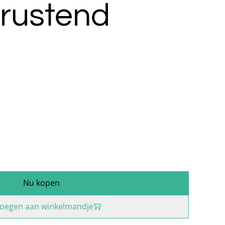
 rustend
Nu kopen
oegen aan winkelmandje