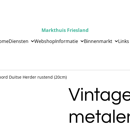
Markthuis Friesland
ome
Diensten
Webshop
Informatie
Binnenmarkt
Links
bord Duitse Herder rustend (20cm)
Vintag
metale