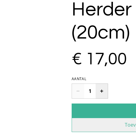
Herder
(20cm)
€ 17,00
AANTAL
Toev