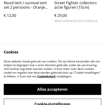
Nood tent / survival tent
Street Fighter collectors
set 2 persoons - Oranje
actie figuren (15cm)
240x150cm
€ 12,00
€ 29,00
MEER VARIANTEN BESCHIKBAAR
Cookies
Contact
Voorwaarden
Deze website maakt gebruik van cookies. Dit zijn kleine bestanden die ons
Privacybeleid
Cookiebeleid
helpen te begrijpen hoe u onze diensten gebruikt, zodat we uw ervaring
met SumUp nog beter kunnen maken. U kunt meer over deze cookies
vinden en regelen hoe deze worden gebruikt door op "Cookie-instellingen"
te klikken. U kunt ook ons
Cookiebeleid
raadplegen.
Alles accepteren
©
2026
Markthuis Friesland
Cookie-instellingen