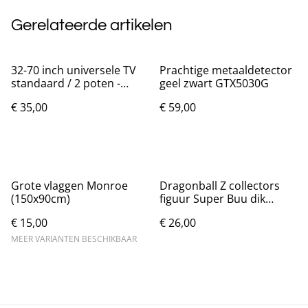
Gerelateerde artikelen
32-70 inch universele TV
Prachtige metaaldetector
standaard / 2 poten -
geel zwart GTX5030G
Zwart Gloednieuw.
€ 35,00
€ 59,00
Grote vlaggen Monroe
Dragonball Z collectors
(150x90cm)
figuur Super Buu dik
(18cm)
€ 15,00
€ 26,00
MEER VARIANTEN BESCHIKBAAR