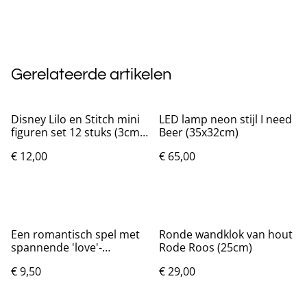
Gerelateerde artikelen
Disney Lilo en Stitch mini
LED lamp neon stijl I need
figuren set 12 stuks (3cm)
Beer (35x32cm)
Nieuw.
€ 12,00
€ 65,00
Een romantisch spel met
Ronde wandklok van hout
spannende 'love'-
Rode Roos (25cm)
opdrachten voor alle
€ 9,50
€ 29,00
geliefden!