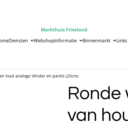
Markthuis Friesland
ome
Diensten
Webshop
Informatie
Binnenmarkt
Links
n hout analoge Vlinder en parels (25cm)
Ronde 
van ho