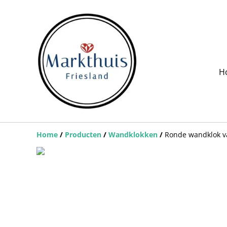
H
Home
/
Producten
/
Wandklokken
/
Ronde wandklok va