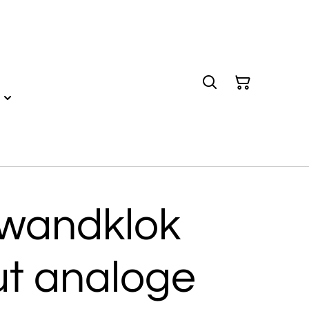
wandklok
ut analoge