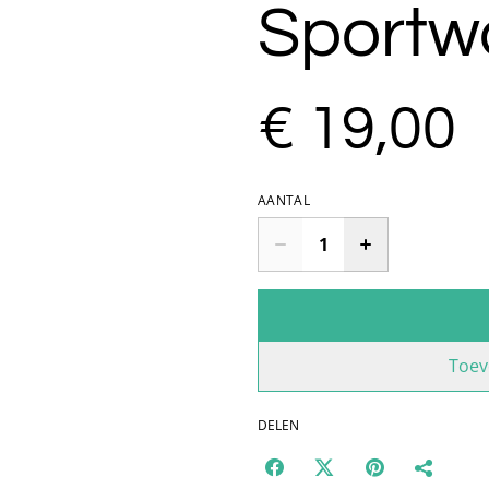
Sportw
€ 19,00
AANTAL
Toev
DELEN