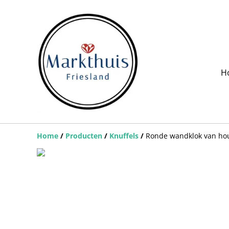
H
Home
/
Producten
/
Knuffels
/
Ronde wandklok van hou