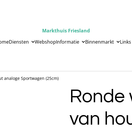
Markthuis Friesland
ome
Diensten
Webshop
Informatie
Binnenmarkt
Links
t analoge Sportwagen (25cm)
Ronde 
van ho