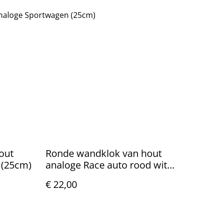
naloge Sportwagen (25cm)
out
Ronde wandklok van hout
l (25cm)
analoge Race auto rood wit
(25cm)
€ 22,00