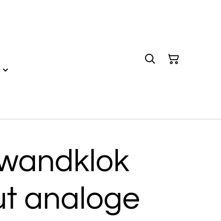
wandklok
ut analoge