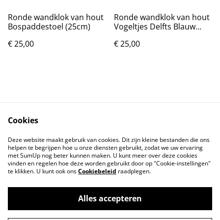
Ronde wandklok van hout
Ronde wandklok van hout
Bospaddestoel (25cm)
Vogeltjes Delfts Blauw
(25cm)
€ 25,00
€ 25,00
Cookies
Contact
Voorwaarden
Deze website maakt gebruik van cookies. Dit zijn kleine bestanden die ons
Privacybeleid
Cookiebeleid
helpen te begrijpen hoe u onze diensten gebruikt, zodat we uw ervaring
met SumUp nog beter kunnen maken. U kunt meer over deze cookies
vinden en regelen hoe deze worden gebruikt door op "Cookie-instellingen"
te klikken. U kunt ook ons
Cookiebeleid
raadplegen.
Alles accepteren
©
2026
Markthuis Friesland