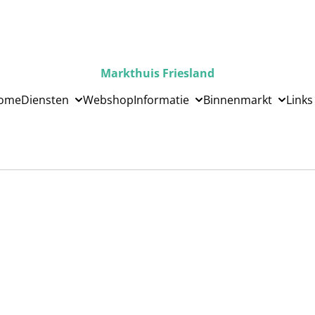
Markthuis Friesland
ome
Diensten
Webshop
Informatie
Binnenmarkt
Links