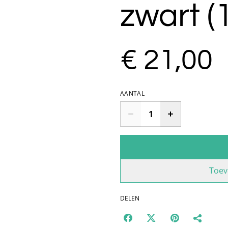
zwart (
€ 21,00
AANTAL
Toev
DELEN