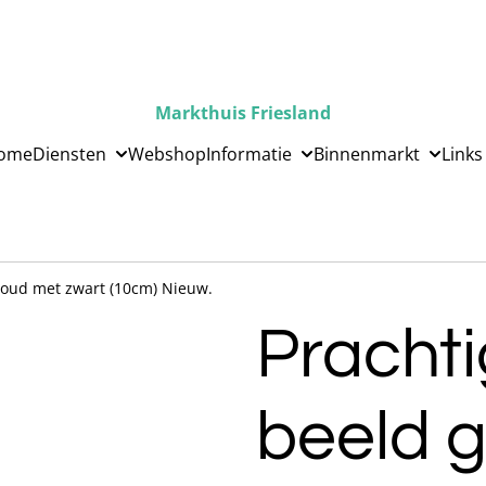
Markthuis Friesland
ome
Diensten
Webshop
Informatie
Binnenmarkt
Links
goud met zwart (10cm) Nieuw.
Prachti
beeld 