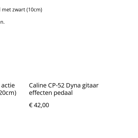
d met zwart (10cm)
en.
 actie
Caline CP-52 Dyna gitaar
(20cm)
effecten pedaal
€ 42,00