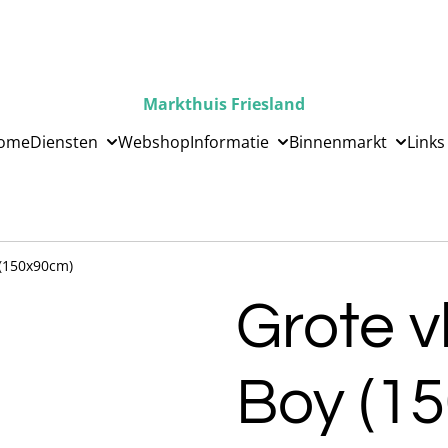
Markthuis Friesland
ome
Diensten
Webshop
Informatie
Binnenmarkt
Links
 (150x90cm)
Grote v
Boy (1