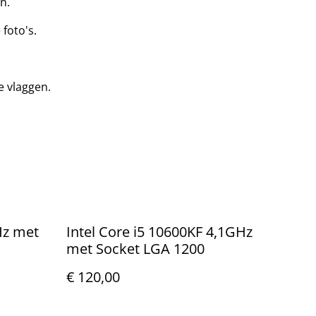
n.
 foto's.
e vlaggen.
Hz met
Intel Core i5 10600KF 4,1GHz
met Socket LGA 1200
€ 120,00