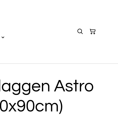
laggen Astro
50x90cm)