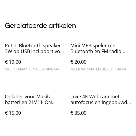
Gerelateerde artikelen
Retro Bluetooth speaker
Mini MP3 speler met
3W op USB incl poort voor
Bluetooth en FM radio
SD kaart
met USB poort
€ 19,00
€ 20,00
MEER VARIANTEN BESCHIKBAAR
MEER VARIANTEN BESCHIKBAAR
Oplader voor Makita
Luxe 4K Webcam met
batterijen 21V LI-ION
autofocus en ingebouwde
Nieuw.
microfoon
€ 15,00
€ 35,00