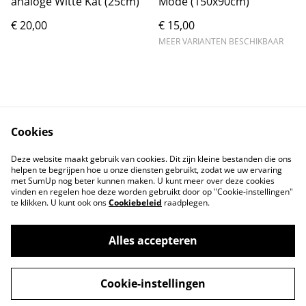
analoge Witte Kat (25cm)
Mode (150x90cm)
€ 20,00
€ 15,00
MEER VARIANTEN BESCHIKBAAR
Cookies
Contact
Voorwaarden
Deze website maakt gebruik van cookies. Dit zijn kleine bestanden die ons
Privacybeleid
Cookiebeleid
helpen te begrijpen hoe u onze diensten gebruikt, zodat we uw ervaring
met SumUp nog beter kunnen maken. U kunt meer over deze cookies
vinden en regelen hoe deze worden gebruikt door op "Cookie-instellingen"
te klikken. U kunt ook ons
Cookiebeleid
raadplegen.
Alles accepteren
©
2026
Markthuis Friesland
Cookie-instellingen
powered by