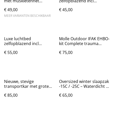
met muskietennet
zelfopblazend incl
(260x140cm)
accessoires (190x100cm)
€ 49,00
€ 45,00
MEER VARIANTEN BESCHIKBAAR
Luxe luchtbed
Molle Outdoor IFAK EHBO-
zelfopblazend incl
kit Complete trauma
accessoires (200x150cm)
noodtas (nieuw)
€ 55,00
€ 75,00
Nieuwe, stevige
Oversized winter slaapzak
transportkar met grote
-15C / -25C – Waterdicht –
draagcapaciteit.
Nieuw
€ 85,00
€ 65,00