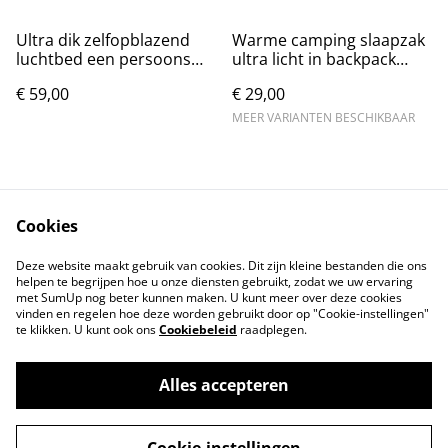
Ultra dik zelfopblazend
Warme camping slaapzak
luchtbed een persoons
ultra licht in backpack
(190x97cm)
(210x75cm)
€ 59,00
€ 29,00
MEER VARIANTEN BESCHIKBAAR
Cookies
Contact
Voorwaarden
Deze website maakt gebruik van cookies. Dit zijn kleine bestanden die ons
Privacybeleid
Cookiebeleid
helpen te begrijpen hoe u onze diensten gebruikt, zodat we uw ervaring
met SumUp nog beter kunnen maken. U kunt meer over deze cookies
vinden en regelen hoe deze worden gebruikt door op "Cookie-instellingen"
te klikken. U kunt ook ons
Cookiebeleid
raadplegen.
Alles accepteren
©
2026
Markthuis Friesland