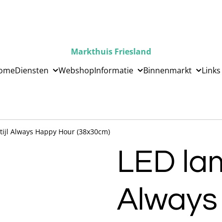
Markthuis Friesland
ome
Diensten
Webshop
Informatie
Binnenmarkt
Links
tijl Always Happy Hour (38x30cm)
LED lam
Always