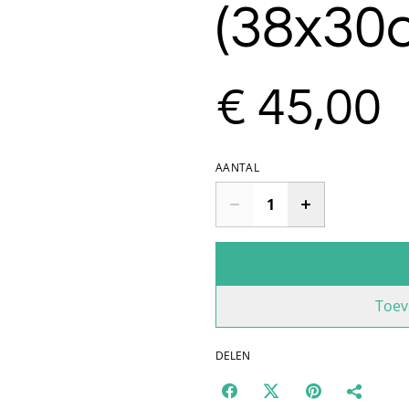
(38x30
€ 45,00
AANTAL
Toev
DELEN