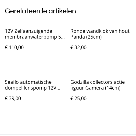
Gerelateerde artikelen
12V Zelfaanzuigende
Ronde wandklok van hout
membraanwaterpomp 5.0
Panda (25cm)
GPM en 60 PSI Nieuw.
€ 110,00
€ 32,00
Seaflo automatische
Godzilla collectors actie
dompel lenspomp 12V
figuur Gamera (14cm)
750 GPH
€ 39,00
€ 25,00