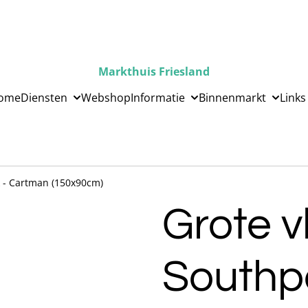
Markthuis Friesland
ome
Diensten
Webshop
Informatie
Binnenmarkt
Links
 - Cartman (150x90cm)
Grote 
Southp