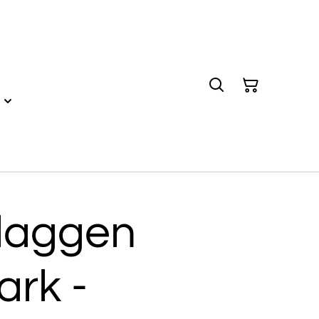
vlaggen
ark -