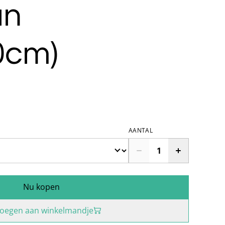
an
0cm)
AANTAL
Nu kopen
oegen aan winkelmandje