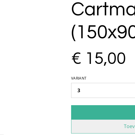
Cartm
(150x9
€ 15,00
VARIANT
Toev