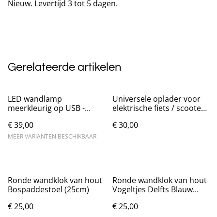
Nieuw. Levertijd 3 tot 5 dagen.
Gerelateerde artikelen
LED wandlamp
Universele oplader voor
meerkleurig op USB -
elektrische fiets / scooter
Vrouw Silhouet
42V 2A
€ 39,00
€ 30,00
MEER VARIANTEN BESCHIKBAAR
Ronde wandklok van hout
Ronde wandklok van hout
Bospaddestoel (25cm)
Vogeltjes Delfts Blauw
(25cm)
€ 25,00
€ 25,00