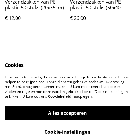
Verzendzakken van PE
Verzendzakken van PE
plastic 50 stuks (20x35cm)
plastic 50 stuks (60x40cm)
Nieuw.
€ 12,00
€ 26,00
Cookies
Contact
Voorwaarden
Deze website maakt gebruik van cookies. Dit zijn kleine bestanden die ons
Privacybeleid
Cookiebeleid
helpen te begrijpen hoe u onze diensten gebruikt, zodat we uw ervaring
met SumUp nog beter kunnen maken. U kunt meer over deze cookies
vinden en regelen hoe deze worden gebruikt door op "Cookie-instellingen"
te klikken. U kunt ook ons
Cookiebeleid
raadplegen.
Alles accepteren
©
2026
Markthuis Friesland
Cookie-instellingen