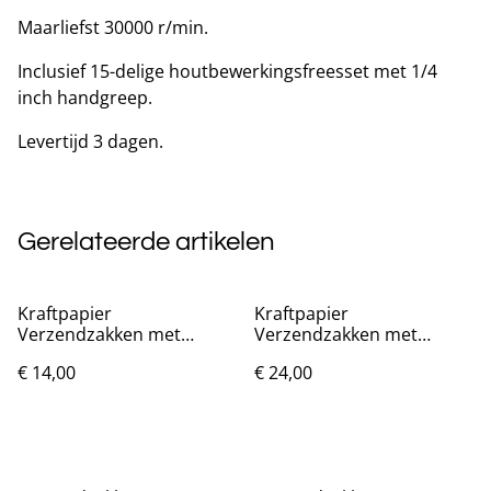
Maarliefst 30000 r/min.
Inclusief 15-delige houtbewerkingsfreesset met 1/4
inch handgreep.
Levertijd 3 dagen.
Gerelateerde artikelen
Kraftpapier
Kraftpapier
Verzendzakken met
Verzendzakken met
bubbels 50 stuks
bubbels 50 stuks
€ 14,00
€ 24,00
(11x15cm)
(11x23cm)