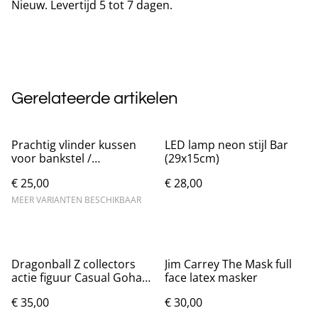
Nieuw. Levertijd 5 tot 7 dagen.
Gerelateerde artikelen
Prachtig vlinder kussen
LED lamp neon stijl Bar
voor bankstel /
(29x15cm)
woonkamer (40cm) Nieuw.
€ 25,00
€ 28,00
MEER VARIANTEN BESCHIKBAAR
Dragonball Z collectors
Jim Carrey The Mask full
actie figuur Casual Gohan
face latex masker
(31cm)
€ 35,00
€ 30,00