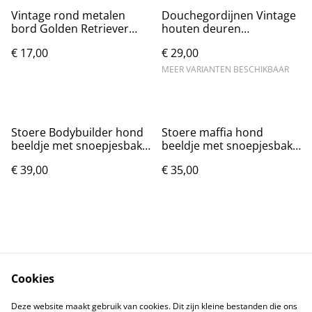
Vintage rond metalen
Douchegordijnen Vintage
bord Golden Retriever
houten deuren
bruin (20cm) Nieuw.
(180x200cm)
€ 17,00
€ 29,00
MEER VARIANTEN BESCHIKBAAR
Stoere Bodybuilder hond
Stoere maffia hond
beeldje met snoepjesbak
beeldje met snoepjesbak
(28cm)
(21cm)
€ 39,00
€ 35,00
Cookies
Contact
Voorwaarden
Deze website maakt gebruik van cookies. Dit zijn kleine bestanden die ons