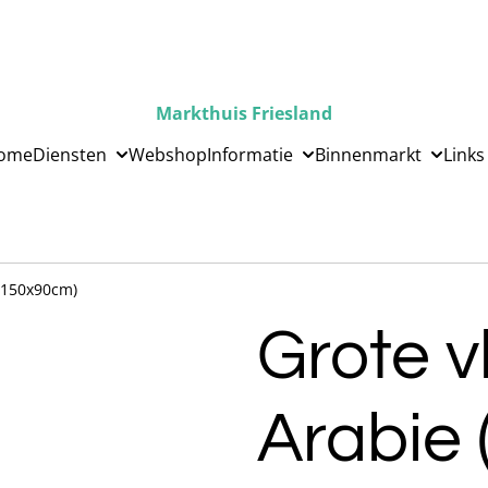
Markthuis Friesland
ome
Diensten
Webshop
Informatie
Binnenmarkt
Links
 (150x90cm)
Grote v
Arabie