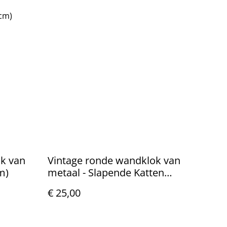
0cm)
k van
Vintage ronde wandklok van
m)
metaal - Slapende Katten
(20cm)
€ 25,00