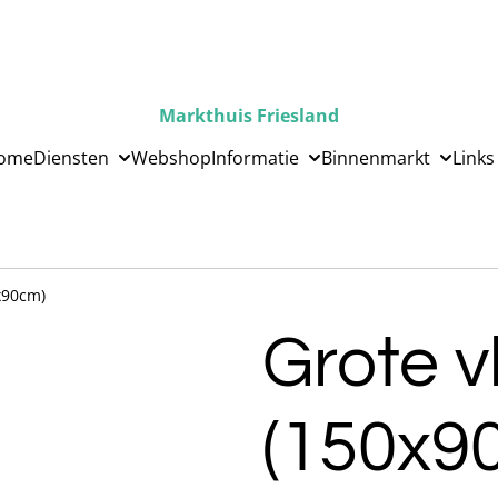
Markthuis Friesland
ome
Diensten
Webshop
Informatie
Binnenmarkt
Links
x90cm)
Grote v
(150x9