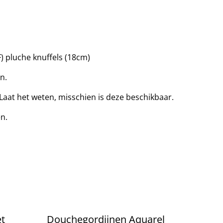
F) pluche knuffels (18cm)
n.
 Laat het weten, misschien is deze beschikbaar.
en.
et
Douchegordijnen Aquarel