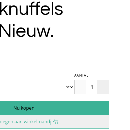
knuffels
 Nieuw.
AANTAL
Nu kopen
oegen aan winkelmandje