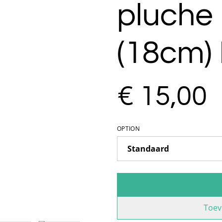
pluche 
(18cm)
€ 15,00
OPTION
Toev