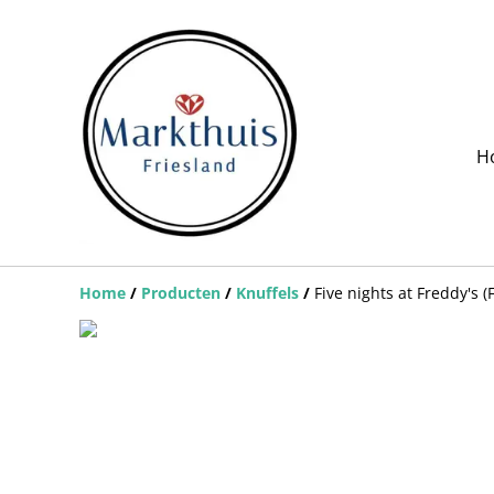
H
Home
/
Producten
/
Knuffels
/
Five nights at Freddy's 