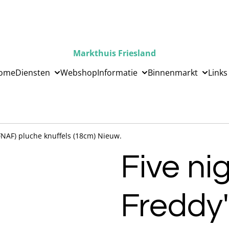
Markthuis Friesland
ome
Diensten
Webshop
Informatie
Binnenmarkt
Links
(FNAF) pluche knuffels (18cm) Nieuw.
Five ni
Freddy'