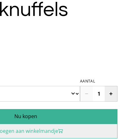
knuffels
AANTAL
Nu kopen
oegen aan winkelmandje