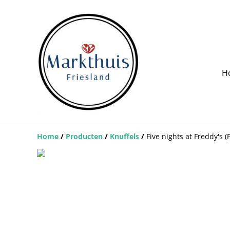
H
Home
/
Producten
/
Knuffels
/
Five nights at Freddy's 