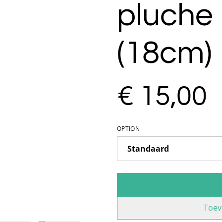
pluche 
(18cm)
€ 15,00
OPTION
Toev