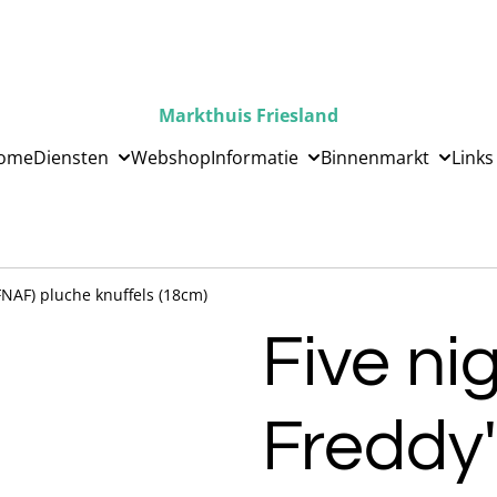
Markthuis Friesland
ome
Diensten
Webshop
Informatie
Binnenmarkt
Links
(FNAF) pluche knuffels (18cm)
Five ni
Freddy'