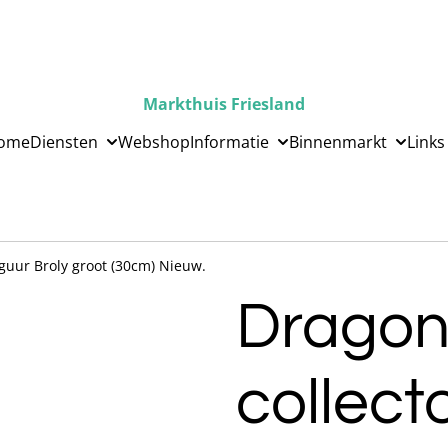
Markthuis Friesland
ome
Diensten
Webshop
Informatie
Binnenmarkt
Links
iguur Broly groot (30cm) Nieuw.
Dragon
collect