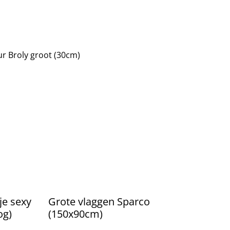
ur Broly groot (30cm)
je sexy
Grote vlaggen Sparco
og)
(150x90cm)