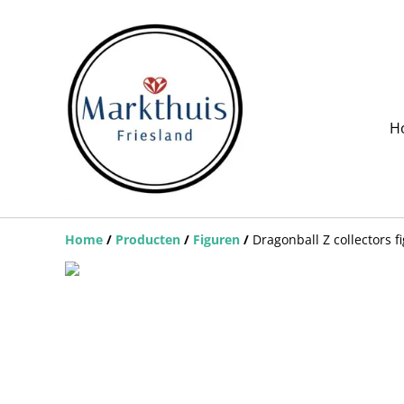
H
Home
/
Producten
/
Figuren
/
Dragonball Z collectors f