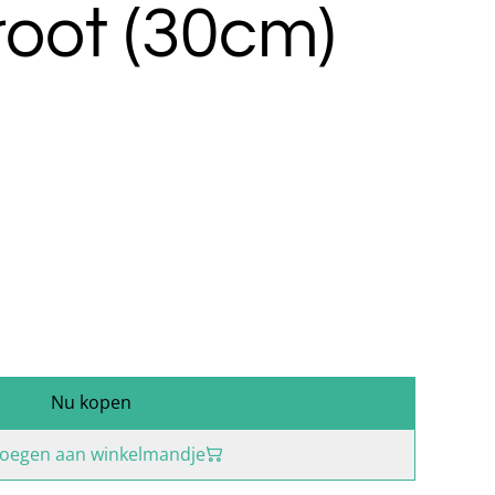
root (30cm)
Nu kopen
oegen aan winkelmandje