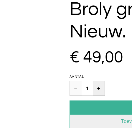
Broly g
Nieuw.
€ 49,00
AANTAL
Toev