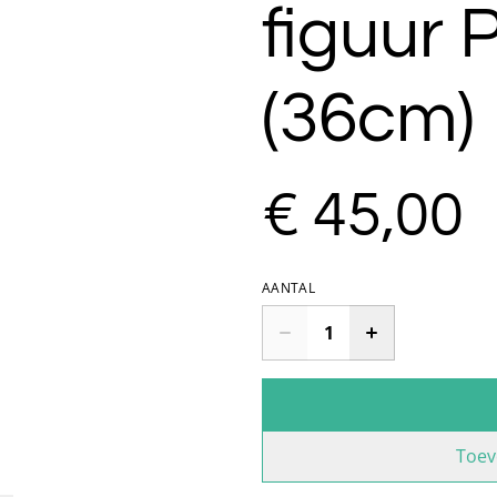
figuur 
(36cm)
€ 45,00
AANTAL
Toev