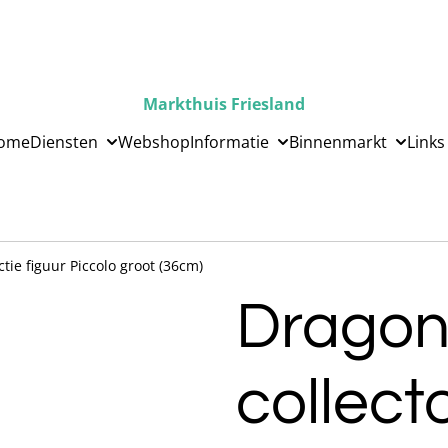
Markthuis Friesland
ome
Diensten
Webshop
Informatie
Binnenmarkt
Links
ctie figuur Piccolo groot (36cm)
Dragon
collect