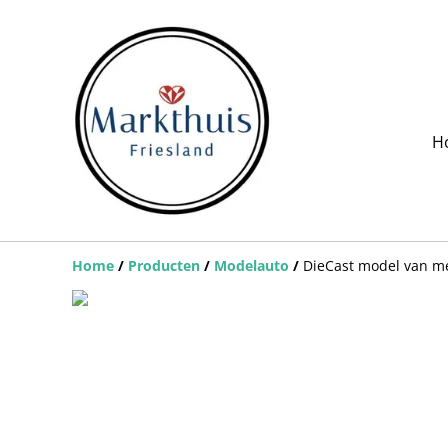
H
Home
/
Producten
/
Modelauto
/
DieCast model van me