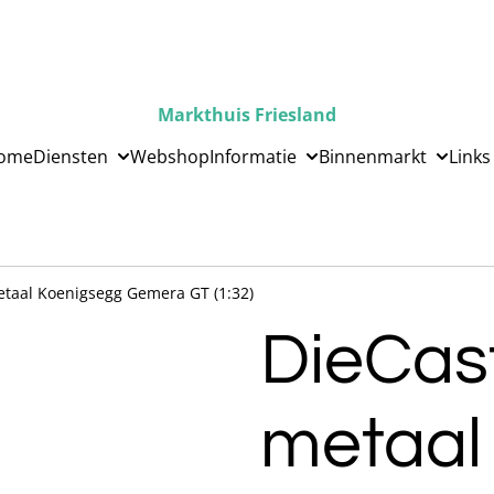
Markthuis Friesland
ome
Diensten
Webshop
Informatie
Binnenmarkt
Links
taal Koenigsegg Gemera GT (1:32)
DieCas
metaal