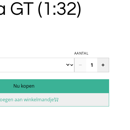
 GT (1:32)
AANTAL
Nu kopen
oegen aan winkelmandje