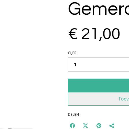
Gemera
€ 21,00
CIJER
Toev
DELEN